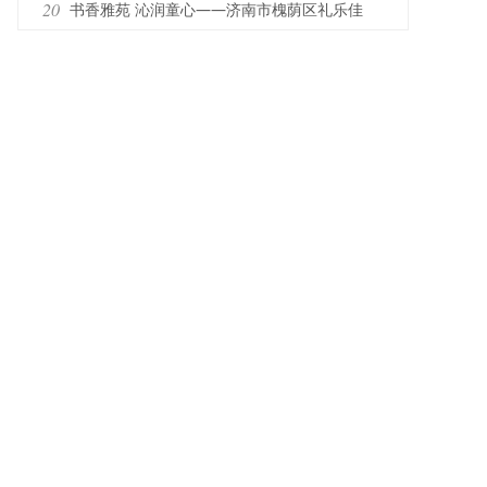
台”整本书阅读展演活动
园举办趣味运动嘉年华系列活动
20
书香雅苑 沁润童心——济南市槐荫区礼乐佳
苑幼儿园雅苑分园开展书香主题系列活动