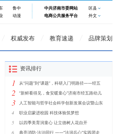
车
鲁中
中共济南市委网站
区县
业
动漫
电商公共服务平台
外文
权威发布
教育速递
品牌策划
资讯排行
1
从“问题”到“课题”，科研入门明路径——经五
2
路幼教集团科研站（第五期）暨“三名工作
“新鲜看得见，食安暖童心”济南市经五路幼儿
3
室”活动
园开展家园膳食品鉴会
人工智能与哲学社会科学创新发展会议暨山东
社科大模型发布会在齐鲁工业大学（山东省科
4
职业启蒙进校园 科技体验筑梦想
学院）召开
5
以四季美育润童心 让立德树人花自开
6
典亮消防·法治同行 ——“法润兵心”实践团走