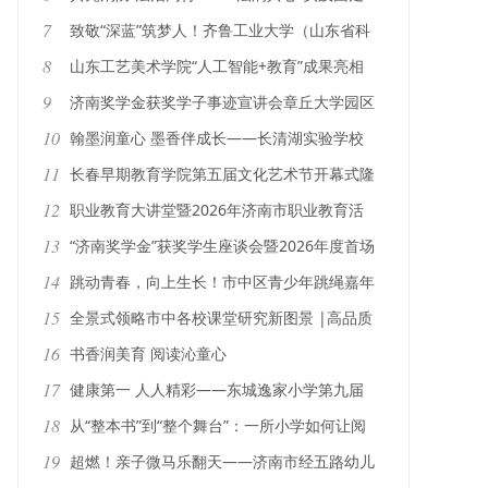
进长清区消防救援大队开展民法典普法实践活
7
致敬“深蓝”筑梦人！齐鲁工业大学（山东省科
动
学院）原创音乐剧《向海》走进山东省实验中
8
山东工艺美术学院“人工智能+教育”成果亮相
学
世界数字教育大会
9
济南奖学金获奖学子事迹宣讲会章丘大学园区
专场活动成功举办
10
翰墨润童心 墨香伴成长——长清湖实验学校
魏碑楷书名家课堂圆满举行
11
长春早期教育学院第五届文化艺术节开幕式隆
重举行
12
职业教育大讲堂暨2026年济南市职业教育活
动周系列活动举行
13
“济南奖学金”获奖学生座谈会暨2026年度首场
事迹报告会召开
14
跳动青春，向上生长！市中区青少年跳绳嘉年
华火热开赛
15
全景式领略市中各校课堂研究新图景 |高品质
共生新课堂
16
书香润美育 阅读沁童心
17
健康第一 人人精彩——东城逸家小学第九届
阳光体育节全员运动会圆满举行
18
从“整本书”到“整个舞台”：一所小学如何让阅
读“活”起来 ——济南市纬二路小学“致格大舞
19
超燃！亲子微马乐翻天——济南市经五路幼儿