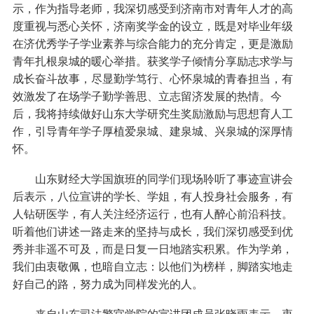
示，作为指导老师，我深切感受到济南市对青年人才的高
度重视与悉心关怀，济南奖学金的设立，既是对毕业年级
在济优秀学子学业素养与综合能力的充分肯定，更是激励
青年扎根泉城的暖心举措。获奖学子倾情分享励志求学与
成长奋斗故事，尽显勤学笃行、心怀泉城的青春担当，有
效激发了在场学子勤学善思、立志留济发展的热情。今
后，我将持续做好山东大学研究生奖励激励与思想育人工
作，引导青年学子厚植爱泉城、建泉城、兴泉城的深厚情
怀。
山东财经大学国旗班的同学们现场聆听了事迹宣讲会
后表示，八位宣讲的学长、学姐，有人投身社会服务，有
人钻研医学，有人关注经济运行，也有人醉心前沿科技。
听着他们讲述一路走来的坚持与成长，我们深切感受到优
秀并非遥不可及，而是日复一日地踏实积累。作为学弟，
我们由衷敬佩，也暗自立志：以他们为榜样，脚踏实地走
好自己的路，努力成为同样发光的人。