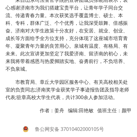
来自山东司法警官学院的宣讲团成员张晓雨表示，衷
心感谢济南市为我们搭建宝贵平台，让青年学子同台交
流、传递青春力量。本次获奖选手覆盖博士、硕士、本
科、专科，群体广泛、个个优秀，让我深受鼓舞、倍感振
奋。济南对大学生政策十分友好，在安居、就业、创业、
成长等方面给予全方位支持，充分体现了这座城市培育青
年、凝聚青年力量的良苦用心。泉城有温度、有格局、有
未来。此次宣讲更加坚定了我爱济南、留济南的初心，未
来我将带着感恩与热爱脚踏实地、奋勇前行，不负培养、
不负泉城。
市教育局、章丘大学园区服务中心、有关高校相关处
室的负责同志;济南奖学金获奖学子事迹报告团及指导老师
代表;驻章高校大学生代表，共计300余人参加活动。
作者：姜舟 编辑:田艳敏 值班主任：颜甲
鲁公网安备 37010402000105号