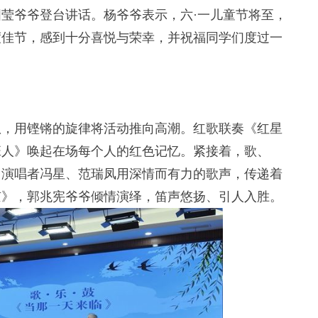
爷爷登台讲话。杨爷爷表示，六·一儿童节将至，
度佳节，感到十分喜悦与荣幸，并祝福同学们度过一
，用铿锵的旋律将活动推向高潮。红歌联奏《红星
班人》唤起在场每个人的红色记忆。紧接着，歌、
，演唱者冯星、范瑞凤用深情而有力的歌声，传递着
京》，郭兆宪爷爷倾情演绎，笛声悠扬、引人入胜。