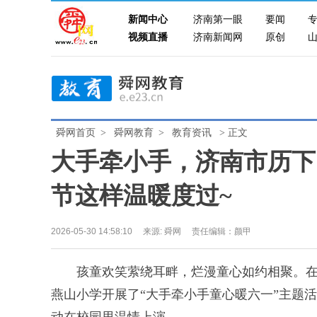
新闻中心
济南第一眼
要闻
视频直播
济南新闻网
原创
舜网首页
>
舜网教育
>
教育资讯
> 正文
大手牵小手，济南市历下
节这样温暖度过~
2026-05-30 14:58:10
来源: 舜网
责任编辑：颜甲
孩童欢笑萦绕耳畔，烂漫童心如约相聚。在第7
燕山小学开展了“大手牵小手童心暖六一”主题