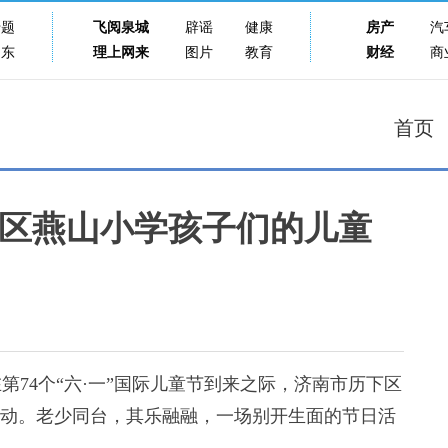
专题
飞阅泉城
辟谣
健康
房产
汽
山东
理上网来
图片
教育
财经
商
首页
区燕山小学孩子们的儿童
4个“六·一”国际儿童节到来之际，济南市历下区
活动。老少同台，其乐融融，一场别开生面的节日活