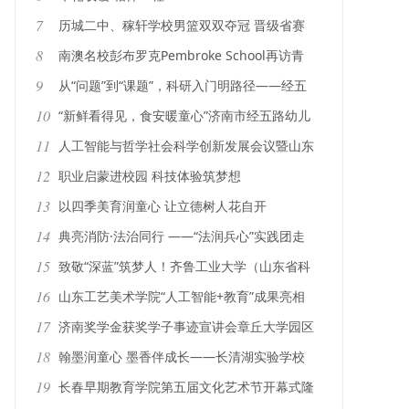
7
历城二中、稼轩学校男篮双双夺冠 晋级省赛
8
南澳名校彭布罗克Pembroke School再访青
岛明德双语学校，IB合作从蓝图走向课堂
9
从“问题”到“课题”，科研入门明路径——经五
路幼教集团科研站（第五期）暨“三名工作
10
“新鲜看得见，食安暖童心”济南市经五路幼儿
室”活动
园开展家园膳食品鉴会
11
人工智能与哲学社会科学创新发展会议暨山东
社科大模型发布会在齐鲁工业大学（山东省科
12
职业启蒙进校园 科技体验筑梦想
学院）召开
13
以四季美育润童心 让立德树人花自开
14
典亮消防·法治同行 ——“法润兵心”实践团走
进长清区消防救援大队开展民法典普法实践活
15
致敬“深蓝”筑梦人！齐鲁工业大学（山东省科
动
学院）原创音乐剧《向海》走进山东省实验中
16
山东工艺美术学院“人工智能+教育”成果亮相
学
世界数字教育大会
17
济南奖学金获奖学子事迹宣讲会章丘大学园区
专场活动成功举办
18
翰墨润童心 墨香伴成长——长清湖实验学校
魏碑楷书名家课堂圆满举行
19
长春早期教育学院第五届文化艺术节开幕式隆