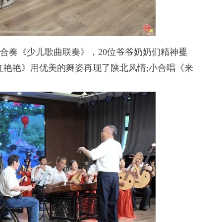
合奏《少儿歌曲联奏》，20位爷爷奶奶们精神矍
红艳艳》用优美的舞姿再现了陕北风情;小合唱《来