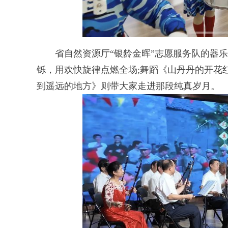
省自然资源厅“银龄金晖”志愿服务队的器乐
铄，用欢快旋律点燃全场;舞蹈《山丹丹的开花
到遥远的地方》则带大家走进那段纯真岁月。