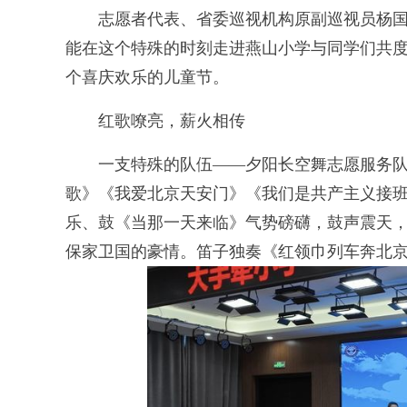
志愿者代表、省委巡视机构原副巡视员杨国莹
能在这个特殊的时刻走进燕山小学与同学们共
个喜庆欢乐的儿童节。
红歌嘹亮，薪火相传
一支特殊的队伍——夕阳长空舞志愿服务队
歌》《我爱北京天安门》《我们是共产主义接
乐、鼓《当那一天来临》气势磅礴，鼓声震天
保家卫国的豪情。笛子独奏《红领巾列车奔北