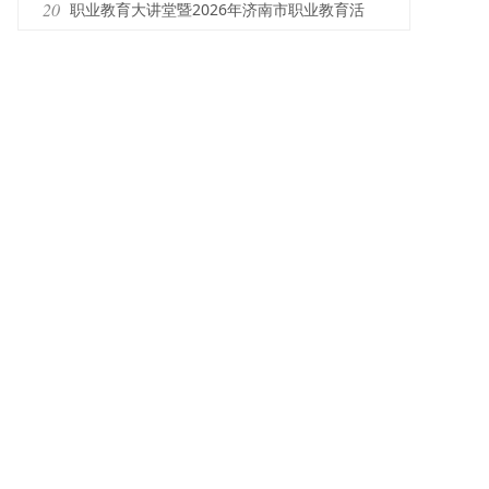
重举行
20
职业教育大讲堂暨2026年济南市职业教育活
动周系列活动举行