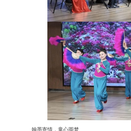
翰墨寄情，童心圆梦