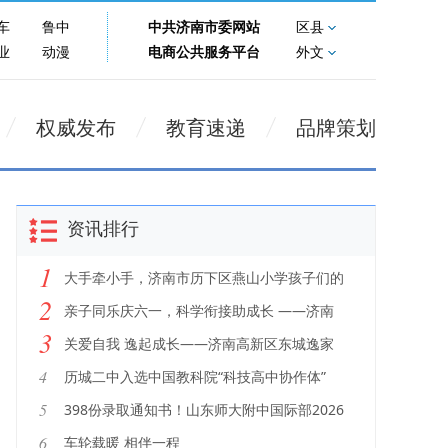
车
鲁中
中共济南市委网站
区县
业
动漫
电商公共服务平台
外文
权威发布
教育速递
品牌策划
资讯排行
1
大手牵小手，济南市历下区燕山小学孩子们的
2
儿童节这样温暖度过~
亲子同乐庆六一，科学衔接助成长 ——济南
3
市槐荫区实验幼儿园纬九分园开展“亲子同乐
关爱自我 逸起成长——济南高新区东城逸家
庆六一，科学衔接助成长”活动
小学举办2026年伙伴节暨心理游园会
4
历城二中入选中国教科院“科技高中协作体”
5
398份录取通知书！山东师大附中国际部2026
届毕业生全部获世界名校录取
6
车轮载暖 相伴一程