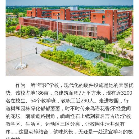
作为一所“年轻”学校，现代化的硬件设施是她的天然优
势。该校占地186亩，总建筑面积7万平方米，现有近3200
名在校生、64个教学班，教职工近290人。走进校园，行
道树和园林绿化郁郁葱葱，时不时传来鸟语花香;不经意间
的花坛一隅或道路拐角，嶙峋怪石上镌刻着名言古语;学校
教学区、生活区、运动区三区分离，让校园生活井然有
序……这里动静结合，韵味悠长，无疑是一处适宜学习的极