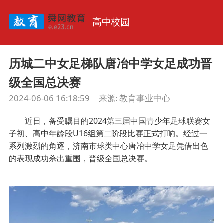
高中校园
历城二中女足梯队唐冶中学女足成功晋
级全国总决赛
2024-06-06 16:18:59
来源:
教育事业中心
近日，备受瞩目的2024第三届中国青少年足球联赛女
子初、高中年龄段U16组第二阶段比赛正式打响。经过一
系列激烈的角逐，济南市球类中心唐冶中学女足凭借出色
的表现成功杀出重围，晋级全国总决赛。