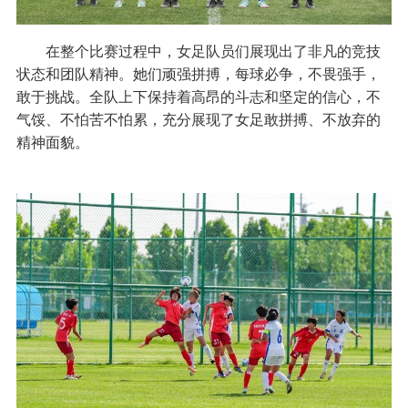
在整个比赛过程中，女足队员们展现出了非凡的竞技
状态和团队精神。她们顽强拼搏，每球必争，不畏强手，
敢于挑战。全队上下保持着高昂的斗志和坚定的信心，不
气馁、不怕苦不怕累，充分展现了女足敢拼搏、不放弃的
精神面貌。