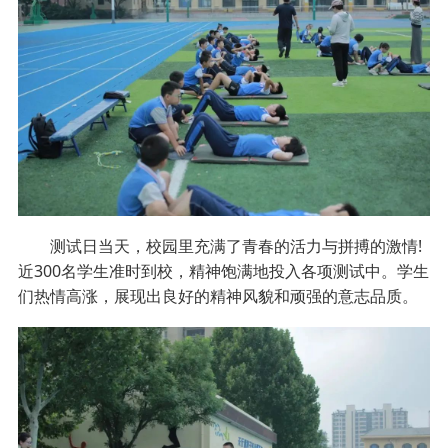
测试日当天，校园里充满了青春的活力与拼搏的激情!
近300名学生准时到校，精神饱满地投入各项测试中。学生
们热情高涨，展现出良好的精神风貌和顽强的意志品质。