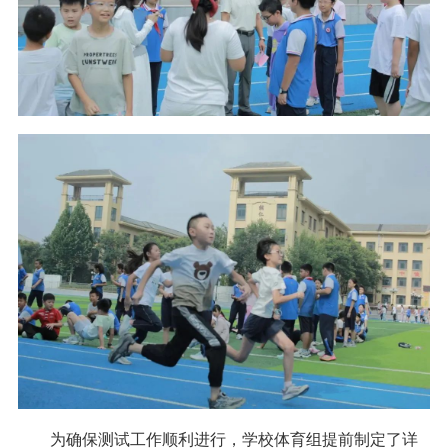
为确保测试工作顺利进行，学校体育组提前制定了详