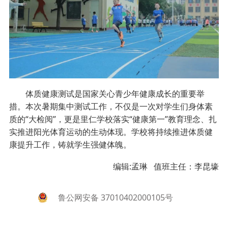
体质健康测试是国家关心青少年健康成长的重要举
措。本次暑期集中测试工作，不仅是一次对学生们身体素
质的“大检阅”，更是里仁学校落实“健康第一”教育理念、扎
实推进阳光体育运动的生动体现。学校将持续推进体质健
康提升工作，铸就学生强健体魄。
编辑:孟琳 值班主任：李昆壕
鲁公网安备 37010402000105号