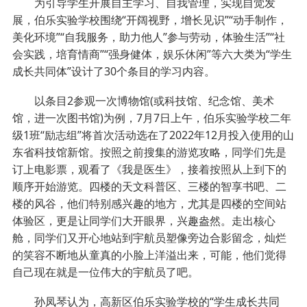
为引导学生开展自主学习、自我管理，实现自觉发
展，伯乐实验学校围绕“开阔视野，增长见识”“动手制作，
美化环境”“自我服务，助力他人”参与劳动，体验生活”“社
会实践，培育情商”“强身健体，娱乐休闲”等六大类为“学生
成长共同体”设计了30个条目的学习内容。
以条目2参观一次博物馆(或科技馆、纪念馆、美术
馆，进一次图书馆)为例，7月7日上午，伯乐实验学校二年
级1班“励志组”将首次活动选在了2022年12月投入使用的山
东省科技馆新馆。按照之前搜集的游览攻略，同学们先是
订上电影票，观看了《我是医生》，接着按照从上到下的
顺序开始游览。四楼的天文科普区、三楼的智享书吧、二
楼的风谷，他们特别感兴趣的地方，尤其是四楼的空间站
体验区，更是让同学们大开眼界，兴趣盎然。走出核心
舱，同学们又开心地站到宇航员塑像旁边合影留念，灿烂
的笑容不断地从童真的小脸上洋溢出来，可能，他们觉得
自己现在就是一位伟大的宇航员了吧。
孙凤琴认为，高新区伯乐实验学校的“学生成长共同