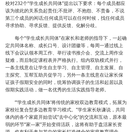
校对232个“学生成长共同体”提出以下要求：每个成员都应
该为彼此的关系负起责任;不批评、不抱怨、不责备，不说
第三个成员的闲话;任何成员可以在任何时候，找任何成员
寻求协助、寻求反馈、提供反馈、化解分歧。
每个“学生成长共同体”在家长和老师的指导下，一起确
定共同体名称、成长口号、设计团徽等，每周一通过线上
线下会议认领本周工作、举行读书推介会、交流上周作业
疑难，而后制定课程表并严格执行。组内双轨模式并行，
一条主线意在让学生自主学习、自主管理、自主发展、自
主探究、互帮互助共促学习，另外一条主线意在让家长保
证孩子假期安全的同时，统筹协调孩子的生活和起居以及
假期实践活动，做一名优秀的生活实践指导老师。
“‘学生成长共同体’将传统的家校双边教育模式，拓展为
家校社复合型多边教育学习模式。”学生家长耿谦说，共同
体内的各个家庭开始尝试“去中心化”的交流和互动，原本最
弱的环节“家—家”开始变得活跃，这将有助于盘活家长资
源，也有利于参与其中的家长打造健全的家庭教育理念。