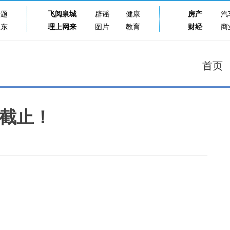
专题
飞阅泉城
辟谣
健康
房产
汽
山东
理上网来
图片
教育
财经
商
首页
日截止！