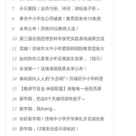
语文教师共探语文之道
7
今日重阳！这些习俗、诗词，讲给孩子听→
8
事关中小学生心理健康！教育部发布10条措
施
9
名单公布！济南35位教师入选！
10
第三届全国思维型科学探究实践基地成果交流
会在济南举行
11
震撼！济南市大中小学爱国和国防教育思政大
课活动在历城区举办
12
如何防控儿童青少年近视发生发展，《指引》
来了
13
全省第一！这项省级获奖名单公布！
14
奏响面向人人的“大合唱”！历城区中小学科普
月盛大启幕
15
【教师节盲盒·神器联盟】致敬每一份照亮课
堂的热爱！
16
新学期，把这8个关键词讲给孩子→
17
新学期，我Xiang...
18
你好新学期！济南中小学开学典礼开启成长新
篇章
19
新学期，12项安全提示请收好！