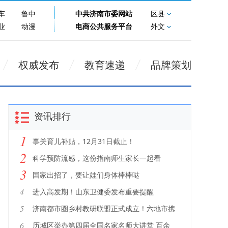
车
鲁中
中共济南市委网站
区县
业
动漫
电商公共服务平台
外文
权威发布
教育速递
品牌策划
资讯排行
1
事关育儿补贴，12月31日截止！
2
科学预防流感，这份指南师生家长一起看
3
国家出招了，要让娃们身体棒棒哒
4
进入高发期！山东卫健委发布重要提醒
5
济南都市圈乡村教研联盟正式成立！六地市携
手共绘乡村教育新图景
6
历城区举办第四届全国名家名师大讲堂 百余