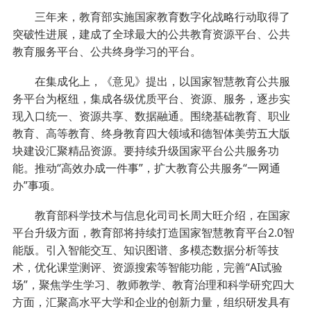
三年来，教育部实施国家教育数字化战略行动取得了
突破性进展，建成了全球最大的公共教育资源平台、公共
教育服务平台、公共终身学习的平台。
在集成化上，《意见》提出，以国家智慧教育公共服
务平台为枢纽，集成各级优质平台、资源、服务，逐步实
现入口统一、资源共享、数据融通。围绕基础教育、职业
教育、高等教育、终身教育四大领域和德智体美劳五大版
块建设汇聚精品资源。要持续升级国家平台公共服务功
能。推动“高效办成一件事”，扩大教育公共服务“一网通
办”事项。
教育部科学技术与信息化司司长周大旺介绍，在国家
平台升级方面，教育部将持续打造国家智慧教育平台2.0智
能版。引入智能交互、知识图谱、多模态数据分析等技
术，优化课堂测评、资源搜索等智能功能，完善“AI试验
场”，聚焦学生学习、教师教学、教育治理和科学研究四大
方面，汇聚高水平大学和企业的创新力量，组织研发具有