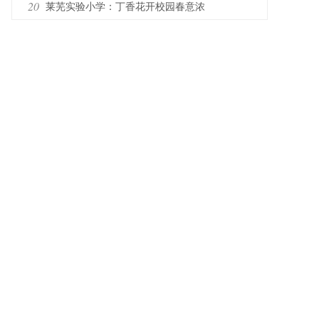
全环境滋养，成就卓越品格
20
莱芜实验小学：丁香花开校园春意浓