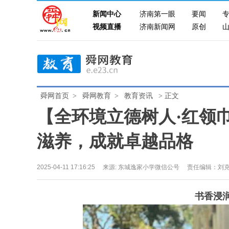
新闻中心
济南第一眼
要闻
视频直播
济南新闻网
原创
舜网首页
>
舜网教育
>
教育资讯
> 正文
【全环境立德树人·红领
滋养，成就卓越品格
2025-04-11 17:16:25
来源:
东城逸家小学微信公号
责任编辑：刘
书香浸