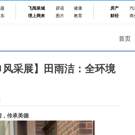
专题
飞阅泉城
辟谣
健康
房产
汽
山东
理上网来
图片
教育
财经
商
首页
巾风采展】田雨洁：全环境
克
润，传承美德