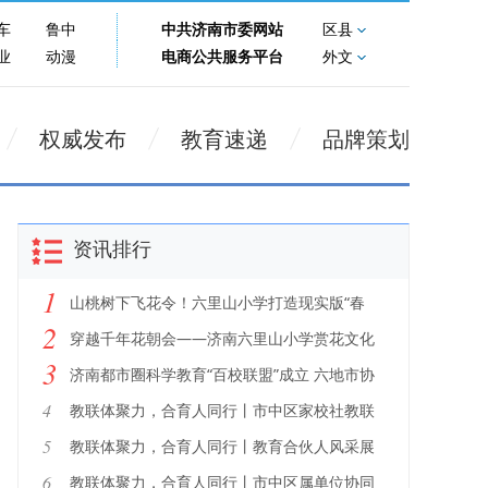
车
鲁中
中共济南市委网站
区县
业
动漫
电商公共服务平台
外文
权威发布
教育速递
品牌策划
资讯排行
1
山桃树下飞花令！六里山小学打造现实版“春
2
日诗词大会”
穿越千年花朝会——济南六里山小学赏花文化
3
节隆重启幕！
济南都市圈科学教育“百校联盟”成立 六地市协
同推进科学教育创新发展
4
教联体聚力，合育人同行丨市中区家校社教联
体建设成果展示
5
教联体聚力，合育人同行丨教育合伙人风采展
示
6
教联体聚力，合育人同行丨市中区属单位协同