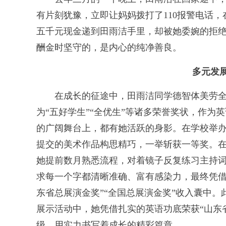
有片刻犹豫，立即让妈妈拨打了110报警电话
五千元现金递到田雨洁手里，却被她委婉的拒绝
酬金时坚守的，是内心的纯净善良。
多元发
在成长的征途中，田雨洁同学德智体美劳全
为“五好学生”“全优生”等诸多荣誉奖状，作
的广阔舞台上，都有她活跃的身影。在学校举办的
提交的美术作品构思精巧，一举斩获一等奖。
她提前数月熟悉流程，对着镜子反复练习主持
求每一个字都清晰准确、富有感染力，最终凭借
东省总展演金奖”“全国总展演金奖”收入囊中。
展示活动中，她凭借扎实的英语功底荣获“山东
级，用实力书写着成长的精彩篇章 。