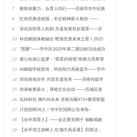
育人成果展示
7
教联体聚力，合育人同行——济南市市中区教
联体建设工作推进会召开
8
红色经典进校园，长征精神薪火相传 ——
《长征组歌》走进济南市历城第二中学
9
深化协同育人机制 共谋发展良好愿景——济
南高新区实验中学精心组织“家长进校园”活动
10
科技赋能体教融合 靶场竞逐未来之星丨2025
年济南市历下区中小学生激光射击比赛 暨济
11
“慧聚”——市中区2025年第二期访校活动成功
南市第一届运动会（青少年组）射击选拔赛圆
举办
12
童心绘就公益梦：“星星的画笔”画展点亮希望
满落幕
之光
13
AI赋能学校宣传，科技助力高效提升——市中
教育第三协作组AI赋能教育宣传分享会
14
深化校地合作 共筑非遗传承 ——济南传媒学
校携手南辛庄街道开启人才培养新篇章
15
传承岐黄薪火，厚植文化自信 ——历城区港
沟中学“中医药文化进校园”活动圆满举办
16
玩转科技 嗨FUN未来 济南兴隆K15+教育联盟
科技节盛大启幕
17
计划招聘30人！市中区招聘公告来啦~
18
【全环境育人】——走近莱芜梆子 领略戏曲
魅力
19
【全环境立德树人·红领巾风采展】田雨洁：