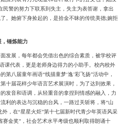
，在民警的努力下联系到失主，失主为表答谢，拿出
了。她俯下身捡起的，是拾金不昧的传统美德;婉拒
展，锤炼能力
面发展，每年都会凭借出色的综合素质，被学校评
为英语课代表，更是老师身边得力的小助手。校内校外
第八届童年画语“线描童梦‘逸’彩飞扬”活动中，
在第十届花样少年语言艺术展演时，为了达到效果，
词的发音和语调，从轻重音的拿捏到情感的融入，力
流利的表达与沉稳的台风，一路过关斩将，将“山
此外，在“星星火炬”第十七届新时代青少年英语风采
省赛金奖”，社会艺术水平考级也顺利取得朗诵十