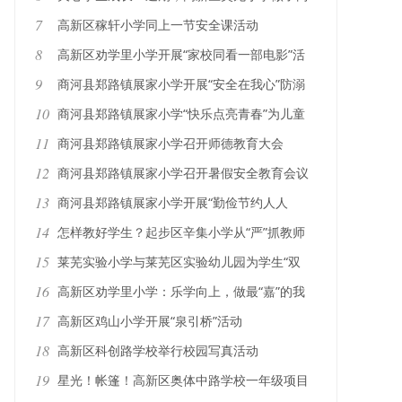
件大事
7
高新区稼轩小学同上一节安全课活动
8
高新区劝学里小学开展“家校同看一部电影”活
动
9
商河县郑路镇展家小学开展“安全在我心”防溺
水教育
10
商河县郑路镇展家小学“快乐点亮青春”为儿童
心理减压
11
商河县郑路镇展家小学召开师德教育大会
12
商河县郑路镇展家小学召开暑假安全教育会议
13
商河县郑路镇展家小学开展“勤俭节约人人
行”活动
14
怎样教好学生？起步区辛集小学从“严”抓教师
素养入手
15
莱芜实验小学与莱芜区实验幼儿园为学生“双
向奔赴”
16
高新区劝学里小学：乐学向上，做最“嘉”的我
17
高新区鸡山小学开展“泉引桥”活动
18
高新区科创路学校举行校园写真活动
19
星光！帐篷！高新区奥体中路学校一年级项目