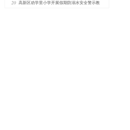
式学评有特色
20
高新区劝学里小学开展假期防溺水安全警示教
育