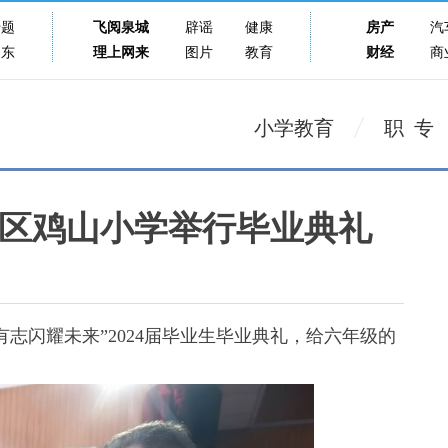
专题
飞阅泉城
辟谣
健康
房产
汽
山东
理上网来
图片
教育
财经
商
小学教育
职 专
区鸡山小学举行毕业典礼
志闪耀未来”2024届毕业生毕业典礼，给六年级的