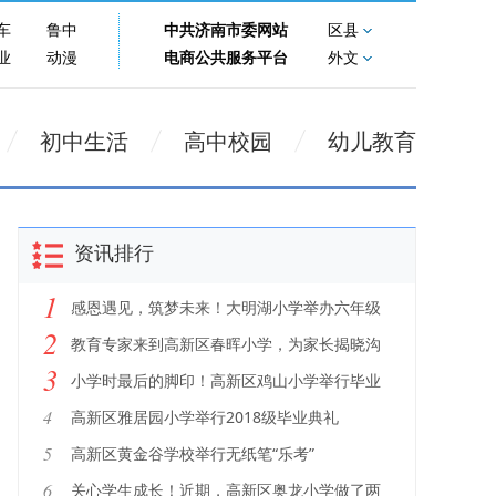
车
鲁中
中共济南市委网站
区县
业
动漫
电商公共服务平台
外文
初中生活
高中校园
幼儿教育
资讯排行
1
感恩遇见，筑梦未来！大明湖小学举办六年级
2
毕业典礼暨第十三届成童礼
教育专家来到高新区春晖小学，为家长揭晓沟
3
通的“答案”
小学时最后的脚印！高新区鸡山小学举行毕业
典礼
4
高新区雅居园小学举行2018级毕业典礼
5
高新区黄金谷学校举行无纸笔“乐考”
6
关心学生成长！近期，高新区奥龙小学做了两