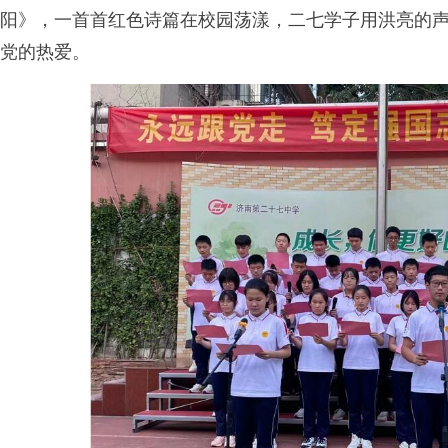
阳》，一首首红色诗篇在校园荡漾，二七学子用洪亮的
党的热爱。