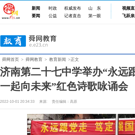
新闻
时政
权威发布
山东
视频直
要闻
公益
记者直击
第一眼
飞跃泉
舜网首页
>
舜网教育
>
教育新闻
>正文
济南第二十七中学举办“永远
一起向未来”红色诗歌咏诵会
2022-10-01 20:34:33
来源:
责任编辑：高原