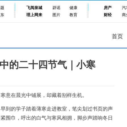
专题
飞阅泉城
辟谣
健康
房产
汽
山东
理上网来
图片
教育
财经
商
首页
中的二十四节气｜小寒
，寒意在晨光中铺展，却藏着别样生机。
早到的学子踏着薄寒走进教室，笔尖划过书页的声
裹紧围巾，呼出的白气与寒风相拥，脚步声踏响冬日