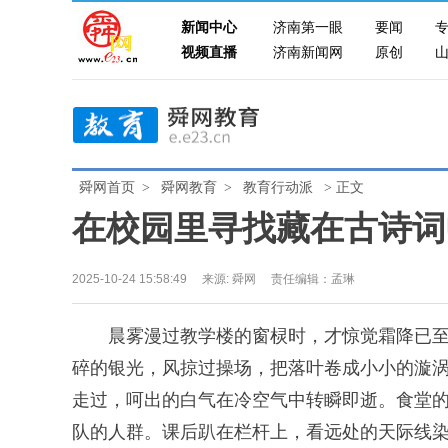
新闻中心
济南第一眼
要闻
视频直播
济南新闻网
原创
舜网首页
>
舜网教育
>
教育行动派
> 正文
在校园里寻找藏在古诗词
2025-10-24 15:58:49
来源:
舜网
责任编辑：孟琳
晨雾漫过教学楼的窗棂时，才惊觉霜降已至
碎的银光，风掠过操场，把落叶卷成小小的漩
走过，呵出的白气在冷空气中转瞬即逝。食堂
队的人群。课后趴在栏杆上，看远处的天际线