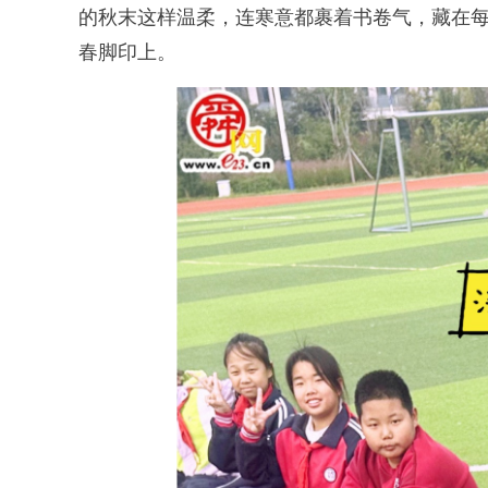
的秋末这样温柔，连寒意都裹着书卷气，藏在
春脚印上。