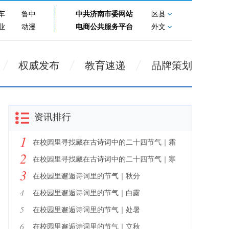
车
鲁中
中共济南市委网站
区县
业
动漫
电商公共服务平台
外文
权威发布
教育速递
品牌策划
资讯排行
1
在校园里寻找藏在古诗词中的二十四节气｜霜
2
降
在校园里寻找藏在古诗词中的二十四节气｜寒
3
露
在校园里邂逅诗词里的节气｜秋分
4
在校园里邂逅诗词里的节气｜白露
5
在校园里邂逅诗词里的节气｜处暑
6
在校园里邂逅诗词里的节气｜立秋