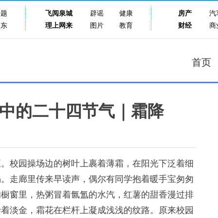
专题
飞阅泉城
辟谣
健康
房产
汽
山东
理上网来
图片
教育
财经
商
首页
中的二十四节气｜霜降
。校园操场边的树叶上裹着薄霜，在阳光下泛着细
涡。走廊里传来早读声，偶尔有同学抱着暖手宝匆匆
的橱窗里，热粥冒着氤氲的水汽，红薯的甜香漫过排
染着淡金，霜花在栏杆上凝成浅浅的纹路。原来校园