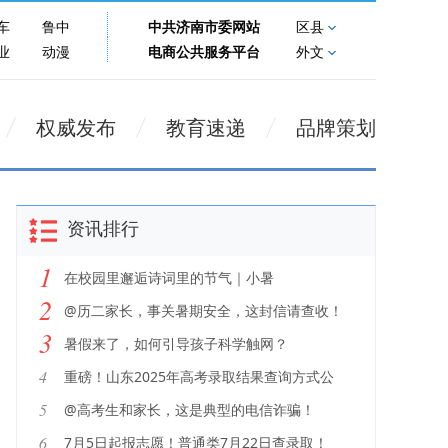
车
鲁中
中共济南市委网站
区县
业
动漫
电商公共服务平台
外文
权威发布
教育速递
品牌策划
资讯排行
1
在校园里邂逅诗词里的节气｜小暑
2
@历二家长，事关暑期安全，这封信请查收！
3
暑假来了，如何引导孩子科学触网？
4
重磅！山东2025年高考录取结果查询方式公
布！
5
@高考生和家长，这是典型的电信诈骗！
6
7月5日起报志愿！普通类7月22日查录取！