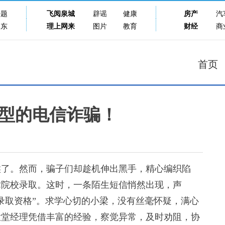
专题
飞阅泉城
辟谣
健康
房产
汽
山东
理上网来
图片
教育
财经
商
首页
型的电信诈骗！
了。然而，骗子们却趁机伸出黑手，精心编织陷
术院校录取。这时，一条陌生短信悄然出现，声
录取资格”。求学心切的小梁，没有丝毫怀疑，满心
大堂经理凭借丰富的经验，察觉异常，及时劝阻，协