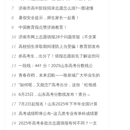
7
济南市高中阶段招录志愿怎么填?一图读懂
8
暑假安全提示，师生家长一起看！
9
中国教育报点赞济南教育！
10
济南市网上志愿填报28个问题答疑（不含莱
芜、钢城）｜2025中考
11
高校招生录取期间谨防上当受骗！教育部发布
预警
12
@高考生，出分了！填报志愿前先了解这些问
题
13
一段线：441 分！2025山东高考分数线公
布！
14
青春存档，未来启航——致泉城广大毕业生的
一封信
15
“如何呢，又能怎?”高考出分，这份「松弛感
指南」请收好
16
6月25日，山东高考分数线发布！查分→
17
7月2日起报名！山东2025年下半年全国计算
机等级考试
18
高考成绩即将公布~这几类专业有单科成绩要
求，分数不够谨慎填报
19
2025年高考各批次志愿填报有何不同？一文