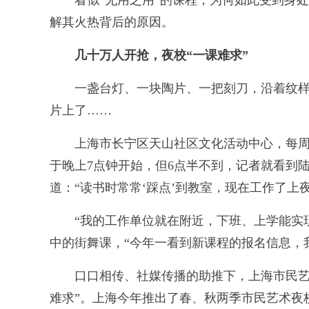
看似“无用之用”的课程，为何如此受到身处
解其火热背后的原因。
几十万人开抢，夜校“一课难求”
一盏台灯、一块陶片、一把刻刀，沿着纹样
片上了……
上海市长宁区天山社区文化活动中心，每周
于晚上7点钟开始，但6点半不到，记者就看到
道：“读书时常常‘踩点’到教室，现在工作了上
“我的工作单位就在附近，下班、上学能实现
中的街舞课，“今年一看到新课程的报名信息，
口口相传、社媒传播的助推下，上海市民艺术
难求”。上海今年推出了春、秋两季市民艺术夜