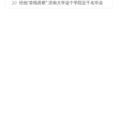
20
经他“牵线搭桥” 济南大学这个学院近千名毕业
生找到了满意的工作