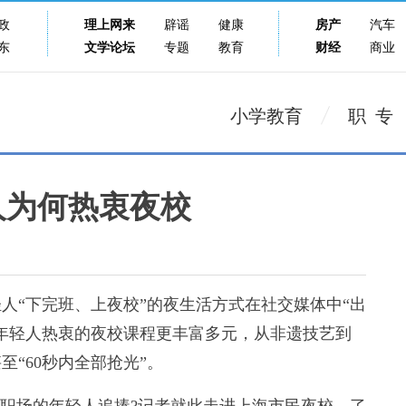
政
理上网来
辟谣
健康
房产
汽车
东
文学论坛
专题
教育
财经
商业
小学教育
职 专
人为何热衷夜校
“下完班、上夜校”的夜生活方式在社交媒体中“出
届年轻人热衷的夜校课程更丰富多元，从非遗技艺到
“60秒内全部抢光”。