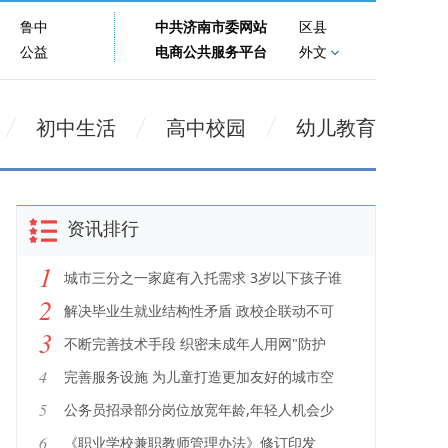
鲁中
中共济南市委网站
区县
公益
电商公共服务平台
外文
初中生活
高中校园
幼儿教育
资讯排行
1
城市三分之一家庭有入托需求 3岁以下孩子谁
2
看
解决毕业生就业结构性矛盾 政校企联动不可
3
少
不断完善技术手段 织密未成年人用网"防护
网"
4
完善服务设施 为儿童打造更加友好的城市空
间
5
公务员招录部分岗位放宽年龄,年轻人机会少
了?
6
《职业学校兼职教师管理办法》修订印发