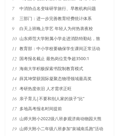
7
中消协点名变味研学旅行、早教机构问题
8
三部门：进一步完善教育经费统计体系
9
白天上班晚上学艺 年轻人为何热衷夜校
10
山东师范大学附属小学走进消防特勤站，致
敬“火光中的最美逆行者”
11
教育部：中小学校要确保学生课间正常活动
12
国考报名截止 最热岗位竞争超3500:1
13
海南大学积极探索书院制教育模式
14
薛其坤荣获国际凝聚态物理领域最高奖
15
考研热度依旧 人才需求正旺
16
亲子育儿|不要和别人家的孩子“比”
17
多地高考报名时间提前
18
山师大附小2022级八班参观济南动物园大熊
猫新馆
19
山师大附小二年级八班参加“泉城南瓜跑”活动