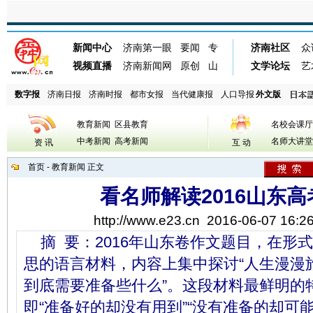
数字报
济南日报
济南时报
都市女报
当代健康报
人口导报
外文版
教育新闻
区县教育
名校会课厅
中考新闻
高考新闻
名师大讲堂
资 讯
互 动
首页
-
教育新闻
正文
看名师解读2016山东
http://www.e23.cn
2016-06-07 16:26
摘 要：2016年山东卷作文题目，在形
思的语言材料，内容上集中探讨“人生漫漫
到底需要准备些什么”。这段材料最鲜明的
即“准备好的却没有用到”“没有准备的却可能有