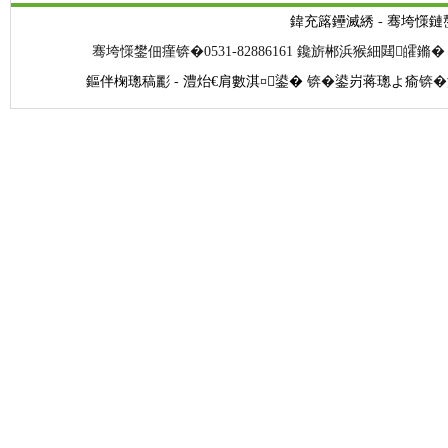
鍏充簬鑸滅綉
-
骞垮憡鏈
骞垮憡鐢佃瘽锛�0531-82886161 鑱旂郴浜猴細閮皬鏅� 閭
鏂伴椈璁稿彲
-
澧炲€肩數淇¤鍙�
锛�
鍙岃蒋璁よ瘉
锛�