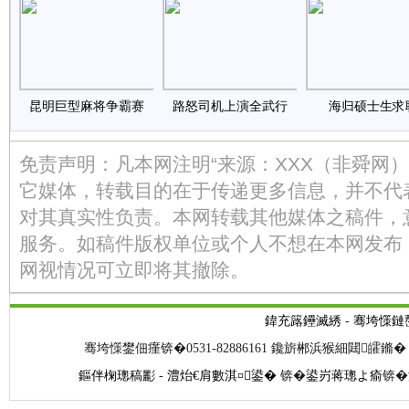
昆明巨型麻将争霸赛
路怒司机上演全武行
海归硕士生求
免责声明：凡本网注明“来源：XXX（非舜网
它媒体，转载目的在于传递更多信息，并不代
对其真实性负责。本网转载其他媒体之稿件，
服务。如稿件版权单位或个人不想在本网发布
网视情况可立即将其撤除。
鍏充簬鑸滅綉
-
骞垮憡鏈
骞垮憡鐢佃瘽锛�0531-82886161 鑱旂郴浜猴細閮皬鏅� 閭
鏂伴椈璁稿彲
-
澧炲€肩數淇¤鍙�
锛�
鍙岃蒋璁よ瘉
锛�