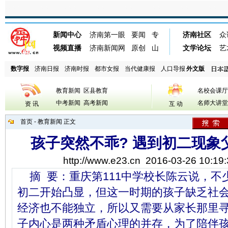
数字报
济南日报
济南时报
都市女报
当代健康报
人口导报
外文版
教育新闻
区县教育
名校会课厅
中考新闻
高考新闻
名师大讲堂
资 讯
互 动
首页
-
教育新闻
正文
孩子突然不乖? 遇到初二现象
http://www.e23.cn
2016-03-26 10:19:
摘 要：重庆第111中学校长陈云说，不
初二开始凸显，但这一时期的孩子缺乏社
经济也不能独立，所以又需要从家长那里
子内心是两种矛盾心理的并存，为了陪伴