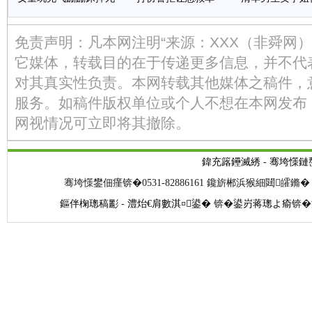
免责声明：凡本网注明“来源：XXX（非舜网
它媒体，转载目的在于传递更多信息，并不代
对其真实性负责。本网转载其他媒体之稿件，
服务。如稿件版权单位或个人不想在本网发布
网视情况可立即将其撤除。
鍏充簬鑸滅綉
-
骞垮憡鏈
骞垮憡鐢佃瘽锛�0531-82886161 鑱旂郴浜猴細閮皬鏅� 閭
鏂伴椈璁稿彲
-
澧炲€肩數淇¤鍙�
锛�
鍙岃蒋璁よ瘉
锛�