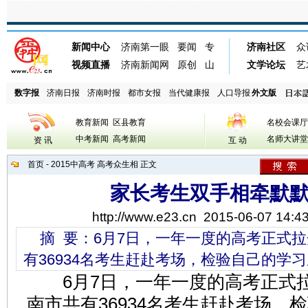
数字报
济南日报
济南时报
都市女报
当代健康报
人口导报
外文版
教育新闻
区县教育
名校会课厅
中考新闻
高考新闻
名师大讲堂
资 讯
互 动
首页
-
2015中高考
高考众生相
正文
家长考生双手相牵默
http://www.e23.cn
2015-06-07 14:43
摘 要：6月7日，一年一度的高考正式拉
有36934名考生赶赴考场，检验自己的学
6月7日，一年一度的高考正式
南市共有36934名考生赶赴考场，