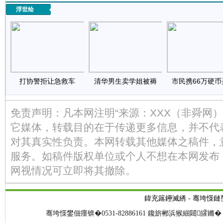
浮世绘
打协警拒让急救车
清华男生卖学姐被褥
市民携66万硬币
免责声明：凡本网注明“来源：XXX（非舜网
它媒体，转载目的在于传递更多信息，并不代
对其真实性负责。本网转载其他媒体之稿件，
服务。如稿件版权单位或个人不想在本网发布
网视情况可立即将其撤除。
鍏充簬鑸滅綉
-
骞垮憡鏈
骞垮憡鐢佃瘽锛�0531-82886161 鑱旂郴浜猴細閮皬鏅� 閭