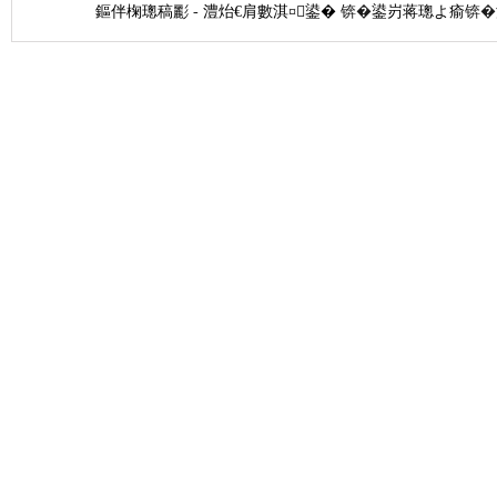
鏂伴椈璁稿彲
-
澧炲€肩數淇¤鍙�
锛�
鍙岃蒋璁よ瘉
锛�