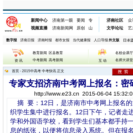
数字报
济南日报
济南时报
都市女报
当代健康报
人口导报
外文版
教育新闻
区县教育
名校会课厅
中考新闻
高考新闻
名师大讲堂
资 讯
互 动
首页
-
2015中高考
中考快讯
正文
专家支招济南中考网上报名：密
http://www.e23.cn
2015-06-04 15:32:0
摘 要：12日，是济南市中考网上报名的
织学生集中进行报名。12日下午，记者走
学和外国语学校，看到学生们基本都手持
息的纸张，以便将信息录入系统。但在报